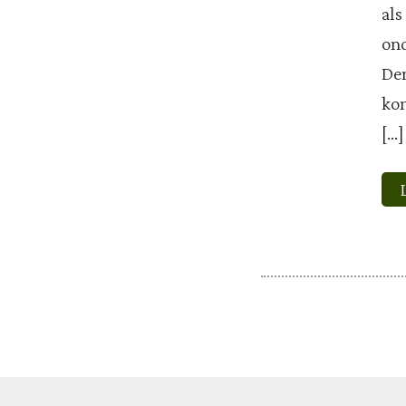
als
ond
Den
kon
[…]