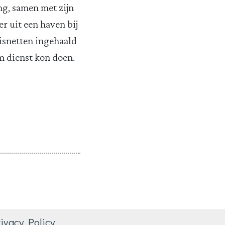
ng, samen met zijn
r uit een haven bij
isnetten ingehaald
m dienst kon doen.
ivacy Policy