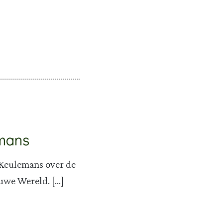
emans
Keulemans over de
euwe Wereld. […]