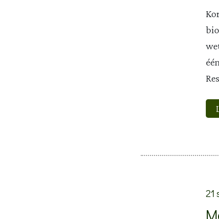
Kor
bio
wet
één
Res
21 
M