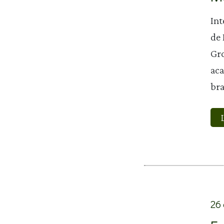
Int
de 
Gro
aca
bra
26