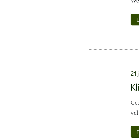
Wer
21 
K
Ge
vel