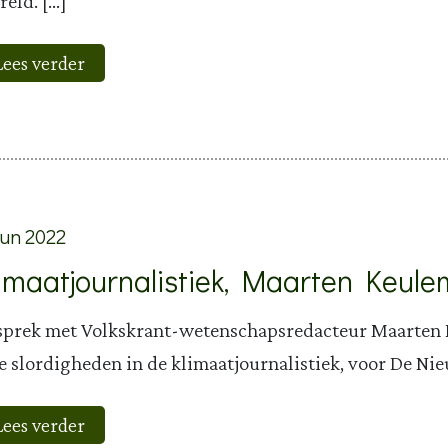
eld. […]
Lees verder
jun 2022
limaatjournalistiek, Maarten Keul
sprek met Volkskrant-wetenschapsredacteur Maarten 
e slordigheden in de klimaatjournalistiek, voor De Ni
Lees verder