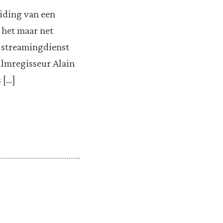
eiding van een
 het maar net
e streamingdienst
filmregisseur Alain
 […]