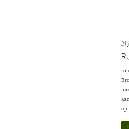
21 
R
Int
Bro
mom
aan
op 