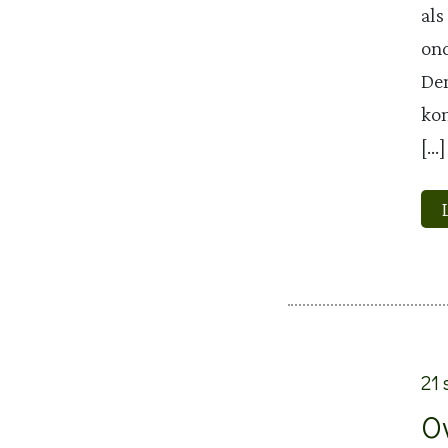
als
ond
Den
kon
[…]
21 
O